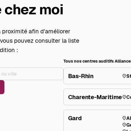
 chez moi
 proximité afin d'améliorer
 vous pouvez consulter la liste
dition :
Tous nos centres auditifs Allianc
Bas-Rhin
S
Charente-Maritime
C
+
Gard
A
–
G