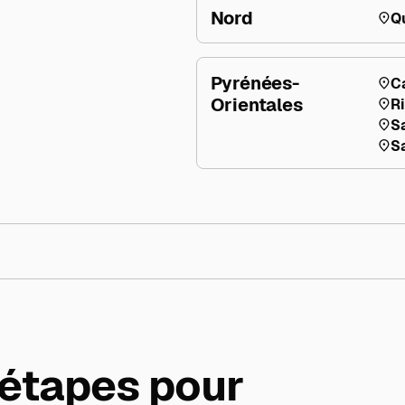
Nord
Q
Pyrénées-
C
Orientales
R
S
S
 étapes pour