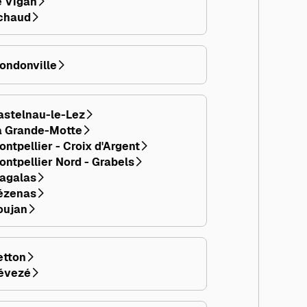
e Vigan
chaud
ondonville
astelnau-le-Lez
a Grande-Motte
ntpellier - Croix d'Argent
ontpellier Nord - Grabels
agalas
ézenas
oujan
etton
évezé