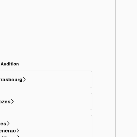
e Audition
trasbourg
ozes
lès
énérac