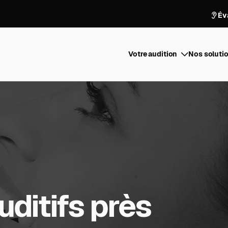
Év
Votre audition
Nos solutio
ditifs près