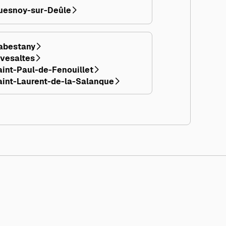
uesnoy-sur-Deûle
abestany
ivesaltes
aint-Paul-de-Fenouillet
aint-Laurent-de-la-Salanque