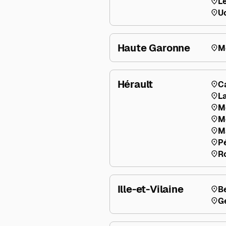
L
U
Haute Garonne
M
Hérault
C
L
Mo
M
M
P
R
Ille-et-Vilaine
B
G