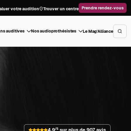
Prendre rendez-vous
aluer votre audition
Trouver un centre
ns auditives
Nos audioprothésistes
Le Mag'Alliance
/5
4.9
sur plus de
907 avis