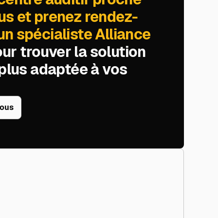
us et prenez rendez-
n spécialiste Alliance
ur trouver la solution
 plus adaptée à vos
vous