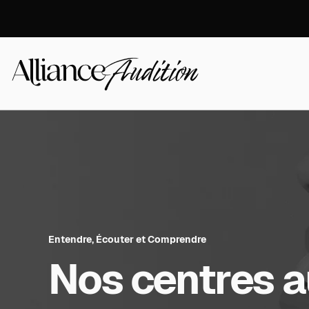
Aller
directement
au
contenu
Alliance
Audition
Entendre, Écouter et Comprendre
Nos centres au