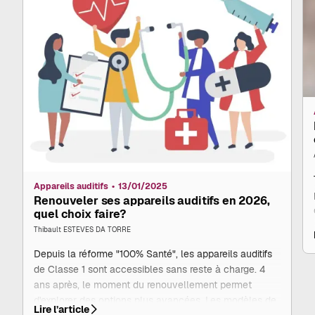
Appareils auditifs
13/01/2025
Renouveler ses appareils auditifs en 2026,
quel choix faire?
Thibault ESTEVES DA TORRE
Depuis la réforme "100% Santé", les appareils auditifs
de Classe 1 sont accessibles sans reste à charge. 4
ans après, le moment du renouvellement permet
d'explorer des options plus avancées. Les modèles de
Renouveler
Lire l’article