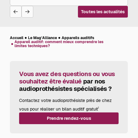
gammes supérieures, intégrant des innovations
ses
appareils
comme l'intelligence artificielle et la connectivité
auditifs
Toutes les actualités
Bluetooth, offrent un confort auditif optimisé,
en
2026,
notamment dans les environnements bruyants.
quel
choix
faire?
Accueil
Le Mag’Alliance
Appareils auditifs
Appareil auditif: comment mieux comprendre les
limites techniques?
Vous avez des questions ou vous
souhaitez être évalué
par nos
audioprothésistes spécialisés ?
Contactez votre audioprothésiste près de chez
vous pour réaliser un bilan auditif gratuit
1
Prendre rendez-vous