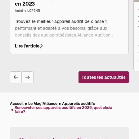
en 2023
Antoine LORENZI
Trouvez le meilleur appareil auditif de classe 1
performant et adapté à vos besoins, grâce aux
conseils des audioprothésistes Alliance Audition !
Les
Lire l’article
meilleurs
appareils
auditifs
de
classe
1
en
Toutes les actualités
2023
Accueil
Le Mag’Alliance
Appareils auditifs
Renouveler ses appareils auditifs en 2026, quel choix
faire?