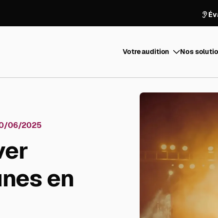
Év
Votre audition
Nos solutio
0/06/2025
ver
unes en