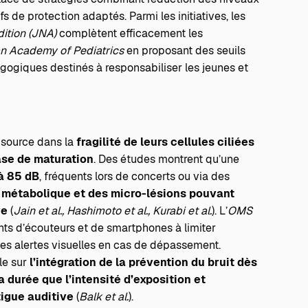
fs de protection adaptés. Parmi les initiatives, les
ition (JNA)
complètent efficacement les
n Academy of Pediatrics
en proposant des seuils
gogiques destinés à responsabiliser les jeunes et
a source dans la
fragilité de leurs cellules ciliées
hase de maturation
. Des études montrent qu’une
à 85 dB
, fréquents lors de concerts ou via des
 métabolique et des micro-lésions pouvant
ve
(
Jain et al., Hashimoto et al., Kurabi et al.
). L’
OMS
nts d’écouteurs et de smartphones à limiter
s alertes visuelles en cas de dépassement.
lle sur
l’intégration de la prévention du bruit dès
la durée que l’intensité d’exposition et
igue auditive
(
Balk et al.
).