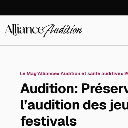
Aller
directement
au
contenu
Alliance
Audition
Le Mag’Alliance
Audition et santé auditive
2
Audition: Préser
l’audition des je
festivals