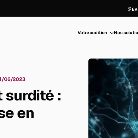
Év
Votre audition
Nos solutio
4/06/2023
 surdité :
ise en