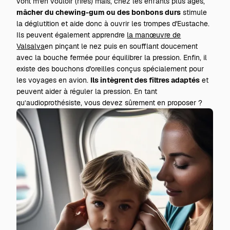
vont m'en vouloir (rires) mais, chez les enfants plus âgés,
mâcher du chewing-gum ou des bonbons durs
stimule
la déglutition et aide donc à ouvrir les trompes d'Eustache.
Ils peuvent également apprendre
la manœuvre de
Valsalva
en pinçant le nez puis en soufflant doucement
avec la bouche fermée pour équilibrer la pression. Enfin, il
existe
des bouchons d'oreilles conçus spécialement pour
les voyages en avion
.
Ils intègrent des filtres adaptés
et
peuvent aider à réguler la pression. En tant
qu’audioprothésiste, vous devez sûrement en proposer ?