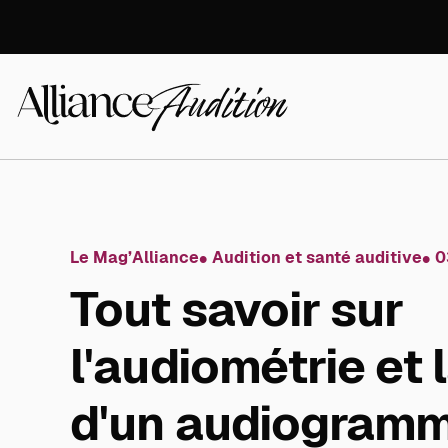
Aller
directement
au
contenu
Alliance
Audition
Le Mag’Alliance
Audition et santé auditive
0
Tout savoir sur
l'audiométrie et 
d'un audiogram