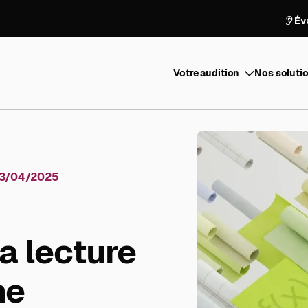
Év
Votre audition
Nos solutio
3/04/2025
la lecture
me