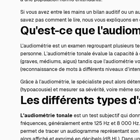
Si vous avez entre les mains un bilan auditif ou u
savez pas comment le lire, nous vous expliquons en d
Qu'est-ce que l'audiom
L'audiométrie est un examen regroupant plusieurs te
personne. L’audiométrie tonale évalue la capacité à 
(graves, médiums, aigus) tandis que l’audiométrie 
(reconnaissance de mots à différents niveaux d’inten
Grâce à l’audiométrie, le spécialiste peut alors déte
(hypoacousie) et mesurer sa sévérité, voire même so
Les différents types d
L’audiométrie tonale
est un test subjectif qui don
fréquences, généralement entre 125 Hz et 8 000 Hz. L
permet de tracer un audiogramme représentant son ac
alors affiché et exprimé en décibels (dB HL). Dans un