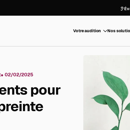
Év
Votre audition
Nos solutio
t
02/02/2025
ents pour
preinte