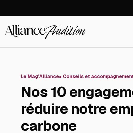
Aller
directement
au
contenu
Alliance
Audition
Le Mag’Alliance
Conseils et accompagnemen
Nos 10 engagem
réduire notre em
carbone