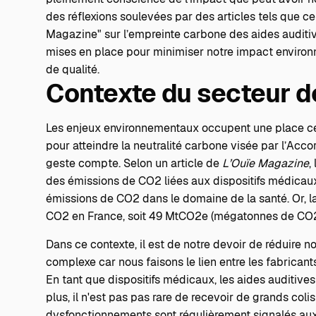
des réflexions soulevées par des articles tels que 
Magazine"
sur l’empreinte carbone des aides auditi
mises en place pour minimiser notre impact environn
de qualité.
Contexte du secteur de
Les enjeux environnementaux occupent une place cent
pour atteindre la neutralité carbone visée par
l’Acco
geste compte. Selon un article de
L’Ouïe Magazine
,
des émissions de CO2 liées aux dispositifs médicaux
émissions de CO2 dans le domaine de la santé. Or, l
CO2 en France, soit 49 MtCO2e (mégatonnes de CO2
Dans ce contexte, il est de notre devoir de réduire 
complexe car nous faisons le lien entre les fabricants 
En tant que dispositifs médicaux, les aides auditive
plus, il n'est pas pas rare de recevoir de grands col
dysfonctionnements sont régulièrement signalés aux f