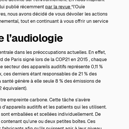
celui publié récemment
par la revue
“l’Ouïe
ves, nous avons décidé de vous dévoiler les actions
emental, tout en continuant à vous offrir un service
 l’audiologie
rale dans les préoccupations actuelles. En effet,
rd de Paris signé lors de la COP21 en 2015
, chaque
 le secteur des appareils auditifs représente 0,11 %
, ces derniers étant responsables de 21 % des
a santé génère à elle seule 8 % des émissions de
 équivalent).
notre empreinte carbone. Cette tâche s’avère
d'appareils auditifs et les patients qui les utilisent.
s sont emballées et scellées individuellement. De
is contenant qu'une ou deux petites boîtes. Ces
abricants afin qu’ils puissent agir à leur niveau.