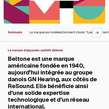
Sommaire
La marque
Les modèles
Comment choisir ?
Les prix
La tech
go
right
La marque d'appareils auditifs Beltone
Beltone est une marque
américaine fondée en 1940,
aujourd’hui intégrée au groupe
danois GN Hearing, aux côtés de
ReSound. Elle bénéficie ainsi
d’une solide expertise
technologique et d’un réseau
international.