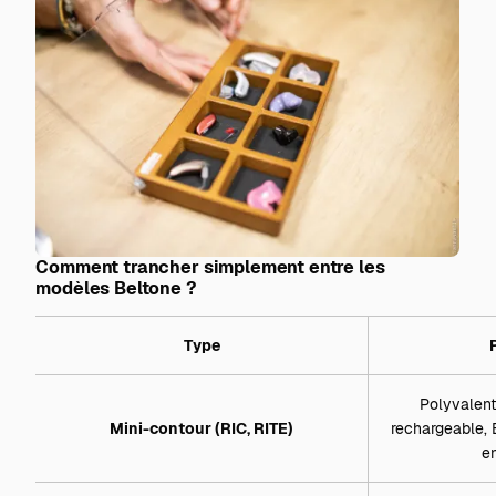
Comment trancher simplement entre les
modèles Beltone ?
Type
Polyvalent,
Mini-contour (RIC, RITE)
rechargeable, B
en