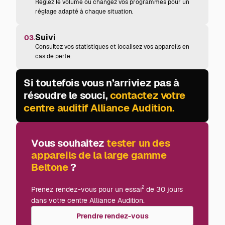
Réglez le volume ou changez vos programmes pour un
réglage adapté à chaque situation.
Suivi
03.
Consultez vos statistiques et localisez vos appareils en
cas de perte.
Si toutefois vous n’arriviez pas à
résoudre le souci,
contactez votre
centre auditif Alliance Audition.
Vous souhaitez
tester un des
appareils de la large gamme
Beltone
?
Prenez rendez-vous pour un essai
de 30 jours
2
dans votre centre Alliance Audition.
Prendre rendez-vous