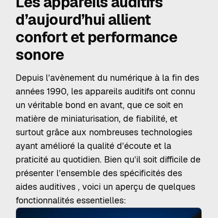
Les appareils auditifs
essentielles, notamment la connectivité Bluetooth
pour l’appairage avec des smartphones ou la
d’aujourd’hui allient
télévision, et des systèmes rechargeables pour un
confort et performance
usage simplifié et durable.
sonore
Parmi les aides auditives de classe 2, il est possible
de choisir différents niveaux de performance (entrée,
milieu ou
haut de gamme
) quels que soient la marque
Depuis l’avènement du numérique à la fin des
ou le type d’appareil (mini-contours d’oreille, intra-
années 1990, les appareils auditifs ont connu
auriculaires, contours d’oreille). Cela permet à chaque
un véritable bond en avant, que ce soit en
utilisateur de bénéficier d’une solution adaptée à ses
matière de miniaturisation, de fiabilité, et
besoins auditifs et à ses préférences, avec des
caractéristiques techniques progressivement enrichies
surtout grâce aux nombreuses technologies
à mesure que l’on monte en gamme.
ayant amélioré la qualité d’écoute et la
praticité au quotidien. Bien qu’il soit difficile de
présenter l’ensemble des spécificités des
aides auditives , voici un aperçu de quelques
fonctionnalités essentielles: