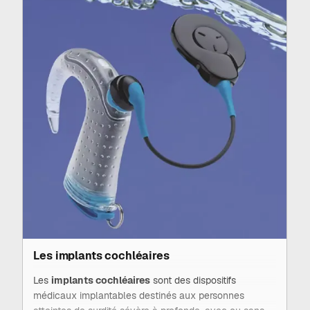
passer par le
conduit auditif
. Ils conviennent
notamment aux patients présentant par exemple des
infections chroniques du
conduit auditif
, des
malformations de l’oreille externe ou moyenne.
Le dispositif implantable est posé chirurgicalement par
un
médecin ORL
, tandis que le processeur externe
est réglé par l’audioprothésiste, en fonction des
besoins auditifs du patient. Ces implants nécessitent
une sélection rigoureuse, généralement dans un
centre spécialisé, après un bilan médical et
audiologique complet.
Les implants cochléaires
Les
implants cochléaires
sont des dispositifs
médicaux implantables destinés aux personnes