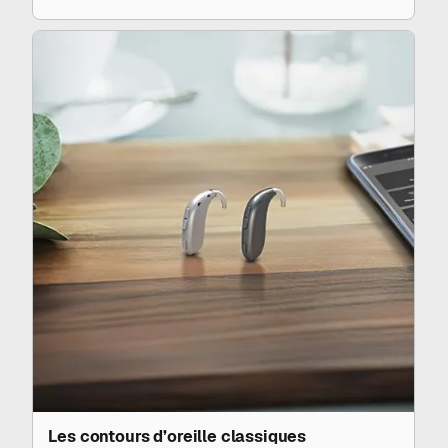
profondes.
Leur conception associe un boîtier discret placé
derrière l’oreille et un écouteur positionné directement
dans le
conduit auditif
, ce qui permet une restitution
sonore naturelle et précise.
De plus en plus de modèles sont désormais
disponibles en version rechargeable, avec une
autonomie confortable d'une journée complète. Les
mini-contours combinent ainsi discrétion, confort, et
technologie de pointe : connectivité Bluetooth,
réducteurs de bruit intelligents, adaptation
automatique à l’
environnement sonore
… Des atouts
qui en font le choix privilégié de nombreux utilisateurs
aujourd’hui.
Les contours d’oreille classiques