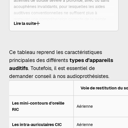
atteintes de surdité sévère à profonde, avec ou sans
acouphènes invalidants, pour lesquelles les aides
auditives conventionnelles ne suffisent plus à
restaurer une compréhension correcte de la parole.
Lire la suite
Contrairement aux aides auditives qui amplifient les
sons, l’implant cochléaire stimule directement le nerf
auditif à l’aide d’électrodes insérées dans la cochlée
(
oreille interne
). Il se compose d’une partie interne,
Ce tableau reprend les caractéristiques
implantée chirurgicalement par un
médecin ORL
, et
principales des différents
types d’appareils
d’une partie externe, le processeur vocal, réglé et suivi
auditifs
par l’audioprothésiste dans des centres spécialisés.
. Toutefois, il est essentiel de
demander conseil à nos audioprothésistes.
Voie de restitution du s
Les mini-contours d’oreille
Aérienne
RIC
Les intra-auriculaires CIC
Aérienne