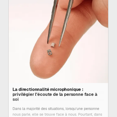
optimale.
Ces techniques avancées analysent finement
l'environnement sonore et atténuent les bruits
parasites pour faire ressortir clairement la parole qui
vous intéresse. De plus, ces algorithmes peuvent être
personnalisés en fonction du profil auditif et des
préférences de chaque utilisateur, garantissant ainsi
une expérience d’écoute personnalisée.
La directionnalité microphonique :
privilégier l’écoute de la personne face à
soi
Dans la majorité des situations, lorsqu’une personne
nous parle, elle se trouve face à nous. Pourtant, dans