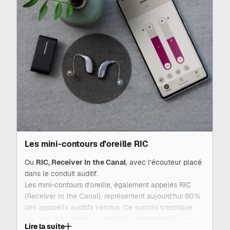
Les mini-contours d’oreille RIC
Ou
RIC, Receiver In the Canal
, avec l’écouteur placé
dans le conduit auditif.
Les
mini-contours d’oreille
, également appelés RIC
(Receiver In the Canal), représentent aujourd’hui 80 %
des appareils auditifs vendus. Ce succès s’explique
par leur polyvalence, puisqu’ils conviennent à une
Lire la suite
large gamme de pertes auditives, de légères à