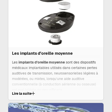
L’appareil, délivré par l’audioprothésiste, peut être fixé
sur un bandeau, un serre-tête, un adhésif cutané, ou
connecté à un pilier ou un aimant, implanté au
préalable par un
médecin ORL
: on parle alors
d’ancrage osseux. Ce type de solution n’est pas
adapté à toutes les pertes auditives et nécessite une
évaluation approfondie par le
médecin ORL
et
l’audioprothésiste.
Les implants d’oreille moyenne
Les
implants d’oreille moyenne
sont des dispositifs
médicaux implantables utilisés dans certaines pertes
auditives de transmission, neurosensorielles légères à
modérées, ou mixtes, lorsqu’une aide auditive
conventionnelle (à conduction aérienne ou osseuse)
est mal tolérée ou peu efficace.
Lire la suite
Ils fonctionnent en transmettant mécaniquement les
vibrations sonores directement aux structures de
l’
oreille moyenne
(osselets ou fenêtre ronde), sans