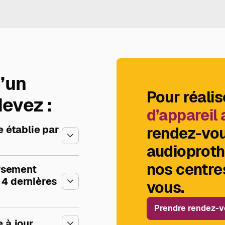
’un
Pour réalis
devez :
d’appareil 
 établie par
rendez-vou
audioproth
nos centres
ursement
 4 dernières
vous.
Prendre rendez-v
e à jour