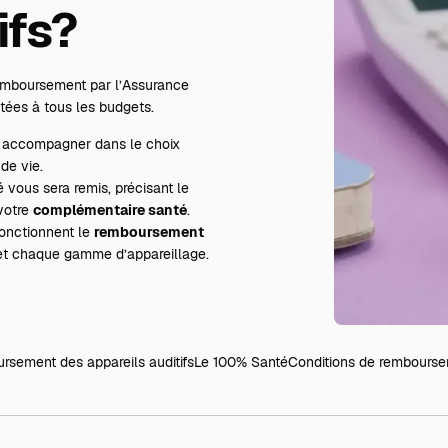
ifs?
remboursement par l’Assurance
tées à tous les budgets.
us accompagner dans le choix
de vie.
é vous sera remis, précisant le
 votre
complémentaire santé
.
onctionnent le
remboursement
 et chaque gamme d’appareillage.
sement des appareils auditifs
Le 100% Santé
Conditions de rembours