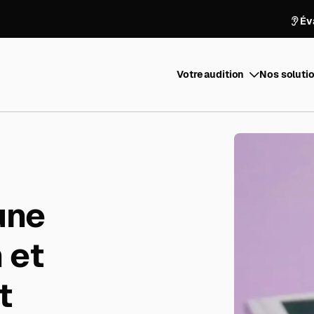
Év
Votre audition
Nos solutio
une
 et
t