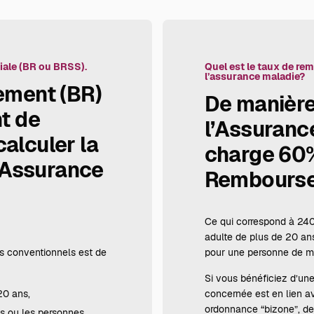
iale (BR ou BRSS).
Quel est le taux de re
l’assurance maladie?
ement
(BR)
De manière
t de
l’Assuranc
calculer la
charge 60%
Assurance
Rembours
Ce qui correspond à 24
adulte de plus de 20 an
fs conventionnels est de
pour une personne de mo
Si vous bénéficiez d’une
20 ans,
concernée est en lien av
ordonnance “bizone”, de 
s ou les personnes