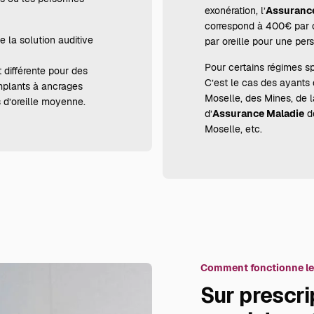
exonération, l’
Assurance
correspond à 400€ par o
 la solution auditive
par oreille pour une per
Pour certains régimes s
 différente
pour des
C’est le cas des ayants dr
mplants à ancrages
Moselle, des Mines, de 
 d’oreille moyenne.
d’
Assurance Maladie
de
Moselle, etc.
Comment fonctionne le
Sur prescri