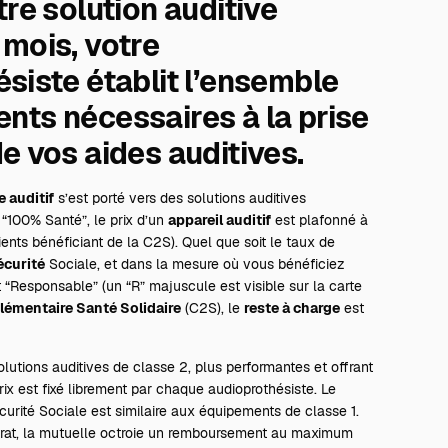
tre solution auditive
mois, votre
siste établit l’ensemble
ts nécessaires à la prise
e vos aides auditives.
e auditif
s’est porté vers des solutions auditives
 “100% Santé”, le
prix
d’un
appareil auditif
est plafonné à
nts bénéficiant de la C2S). Quel que soit le taux de
écurité
Sociale, et dans la mesure où vous bénéficiez
t “Responsable” (un “R” majuscule est visible sur la carte
émentaire Santé Solidaire
(C2S), le
reste à charge
est
lutions auditives de classe 2, plus performantes et offrant
rix est fixé librement par chaque audioprothésiste. Le
urité Sociale est similaire aux équipements de classe 1.
trat, la mutuelle octroie un remboursement au maximum