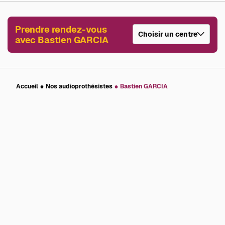
Prendre rendez-vous
Choisir un centre
avec Bastien GARCIA
Accueil
Nos audioprothésistes
Bastien GARCIA
Vous avez des questions ou vous
souhaitez être évalué
par nos
audioprothésistes spécialisés ?
Contactez votre audioprothésiste près de chez
vous pour réaliser un bilan auditif gratuit
1
Prendre rendez-vous