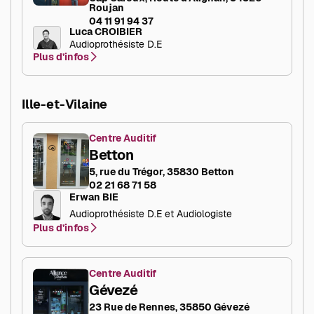
Roujan
04 11 91 94 37
Luca CROIBIER
Audioprothésiste D.E
Plus d’infos
Ille-et-Vilaine
Centre Auditif
Betton
5, rue du Trégor, 35830 Betton
02 21 68 71 58
Erwan BIE
Audioprothésiste D.E et Audiologiste
Plus d’infos
Centre Auditif
Gévezé
23 Rue de Rennes, 35850 Gévezé