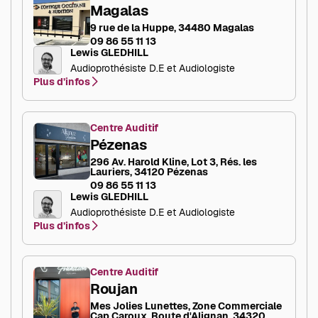
Magalas
9 rue de la Huppe, 34480 Magalas
09 86 55 11 13
Lewis GLEDHILL
Audioprothésiste D.E et Audiologiste
Plus d’infos
Centre Auditif
Pézenas
296 Av. Harold Kline, Lot 3, Rés. les
Lauriers, 34120 Pézenas
09 86 55 11 13
Lewis GLEDHILL
Audioprothésiste D.E et Audiologiste
Plus d’infos
Centre Auditif
Roujan
Mes Jolies Lunettes, Zone Commerciale
Cap Caroux, Route d'Alignan, 34320