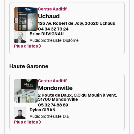
Centre Auditif
Uchaud
126 Av. Robert de Joly, 30620 Uchaud
04 34 32 73 24
Brice DUVIGNAU
Audioprothésiste Diplômé
Plus d’infos
Haute Garonne
Centre Auditif
Mondonville
2 Route de Daux, C.C du Moulin à Vent,
31700 Mondonville
05 32 74 88 89
Dylan GIRAN
Audioprothésiste D.E
Plus d’infos