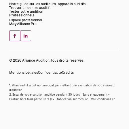
Notre guide sur les meilleurs appareils auditifs
Trouver un centre auditif
Tester votre audition
Professionnels
Espace profesionnel
Mag’Alliance Pro
© 2026 Alliance Audition, tous droits réservés
Mentions Légales
Confidentialité
Crédits
1. Bilan auditif à but non médical, permettant une évaluation de votre niveau
d'audition.
2. Essai de votre solution auditive pendant 30 jours : Sans engagement -
Gratuit, hors frais particuliers (ex : fabrication sur mesure - Voir conditions en
centre).
3. Garantie légale applicable sur toutes les aides auditives quatre (4) ans à
compter de leur achat. Couvre les vices de forme, défauts de fabrication,
pannes survenant au cours d’un usage habituel (hors perte, vol, casse).
4. Valable sur les appareils auditifs de Classe 1 - si affiliation à la Sécurité
Sociale et adhésion à un contrat complémentaire Santé responsable – voir