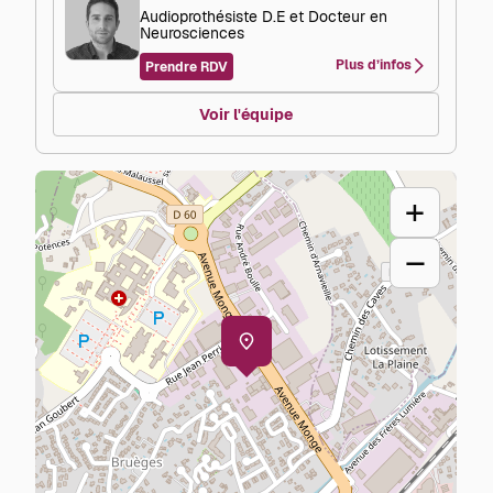
Audioprothésiste D.E et Docteur en
Neurosciences
Plus d’infos
Prendre RDV
Voir l'équipe
+
–