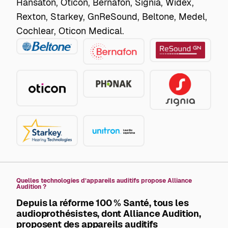
Hansaton, Oticon, Bernafon, Signia, Widex,
Rexton, Starkey, GnReSound, Beltone, Medel,
Cochlear, Oticon Medical.
Beltone
GN
Bernafon
ReSound
Phonak
Oticon
Signia
Starkey
Unitron
Quelles technologies d’appareils auditifs propose Alliance
Audition ?
Depuis la
réforme 100 % Santé
, tous les
audioprothésistes, dont Alliance Audition,
proposent des appareils auditifs