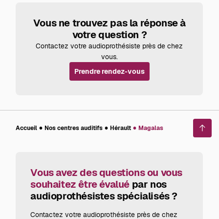
Vous ne trouvez pas la réponse à
votre question ?
Contactez votre audioprothésiste près de chez
vous.
Prendre rendez-vous
Accueil
Nos centres auditifs
Hérault
Magalas
Reto
en
haut
de
page
Vous avez des questions ou vous
souhaitez être évalué
par nos
audioprothésistes spécialisés ?
Contactez votre audioprothésiste près de chez