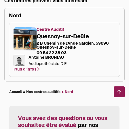
Ces centres peuvent vous intéresser
Nord
Centre Auditif
Quesnoy-sur-Deûle
2 B Chemin de l'Ange Gardien, 59890
Quesnoy-sur-Deûle
09 54 22 38 03
Antoine BRUNIAU
Audioprothésiste D.E
Plus d’infos
Accueil
Nos centres auditifs
Nord
Reto
en
haut
de
page
Vous avez des questions ou vous
souhaitez être évalué
par nos