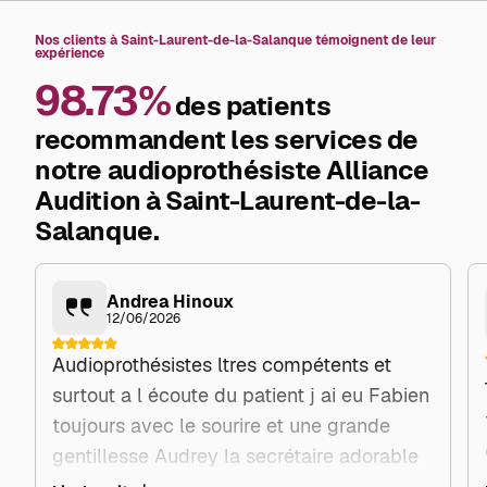
Nos clients à Saint-Laurent-de-la-Salanque témoignent de leur
expérience
98.73%
des patients
recommandent les services de
notre audioprothésiste Alliance
Audition à Saint-Laurent-de-la-
Salanque.
Andrea Hinoux
12/06/2026
Audioprothésistes ltres compétents et
surtout a l écoute du patient j ai eu Fabien
toujours avec le sourire et une grande
gentillesse Audrey la secrétaire adorable
elle aussi vous accueille avec un grand