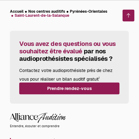
Accueil
Nos centres auditifs
Pyrénées-Orientales
Saint-Laurent-de-la-Salanque
Reto
en
haut
de
page
Vous avez des questions ou vous
souhaitez être évalué
par nos
audioprothésistes spécialisés ?
Contactez votre audioprothésiste près de chez
vous pour réaliser un bilan auditif gratuit
1
Prendre rendez-vous
Alliance
Audition
Entendre, écouter et comprendre