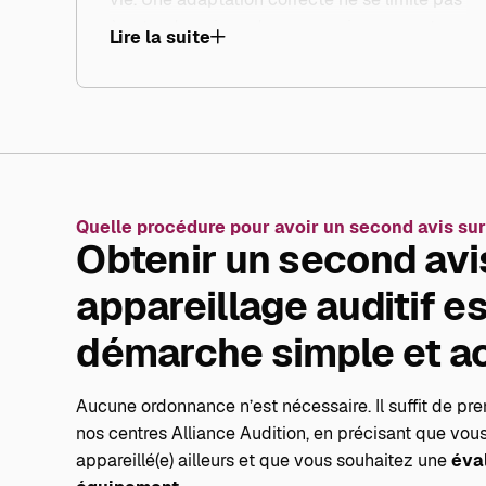
à entendre mieux dans un environnement
Lire la suite
calme : elle doit aussi permettre de
comprendre la parole dans le bruit, de suivre
une conversation en groupe, d’écouter la
télévision confortablement ou encore de
profiter d’activités de loisirs comme la
musique.
Quelle procédure pour avoir un second avis sur
Toutefois, ces performances reposent sur un
Obtenir un second avi
équilibre entre vos capacités auditives
résiduelles et les possibilités de la
appareillage auditif e
technologie actuelle, qui présente certaines
démarche simple et ac
limites, notamment en milieu bruyant. Sans
réglages fins, personnalisés et ajustés de
manière réaliste à ces contraintes,
Aucune ordonnance n’est nécessaire. Il suffit de pr
l’appareillage peut rapidement se révéler
nos centres Alliance Audition, en précisant que vou
insuffisant.
appareillé(e) ailleurs et que vous souhaitez une
éva