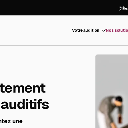
Év
Votre audition
Nos solutio
stement
auditifs
ntez une