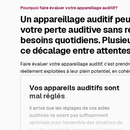
Pourquoi faire évaluer votre appareillage auditif?
Un appareillage auditif pe
votre perte auditive sans 
besoins quotidiens. Plusie
ce décalage entre attentes 
Faire évaluer votre appareillage auditif, c’est prend
réellement exploitées à leur plein potentiel, en coh
Vos appareils auditifs sont
mal réglés
Il arrive que les réglages de vos aides
auditives ne soient pas suffisamment
optimisés pour l’ensemble des situations de
vie. Une adaptation correcte ne se limite pas