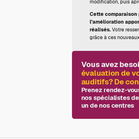
modification, puis apr
Cette comparaison 
l’amélioration appo
réalisés.
Votre ressen
grâce à ces nouveaux
Vous avez beso
évaluation de v
auditifs? De con
Prenez rendez-vous
nos spécialistes de
un de nos centres