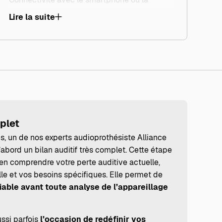
télévision, création de programmes
Lire la suite
spécifiques pour l’écoute de la musique,
réglages dédiés à certaines situations
professionnelles ou familiales, accessoires
d’écoute pour mieux comprendre dans les
environnements bruyants (réunions, repas,
conférences). Autant d’options qui peuvent
transformer l’expérience d’écoute
lorsqu’elles sont correctement mises en
plet
place et adaptées à vos usages.
s, un de nos experts audioprothésiste Alliance
’abord un bilan auditif très complet. Cette étape
ien comprendre votre perte auditive actuelle,
le et vos besoins spécifiques. Elle permet de
iable avant toute analyse de l’appareillage
ssi parfois
l’occasion de redéfinir vos