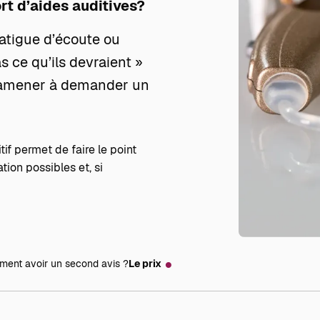
rt d’aides auditives?
fatigue d’écoute ou
s ce qu’ils devraient »
s amener à demander un
if permet de faire le point
tion possibles et, si
ent avoir un second avis ?
Le prix