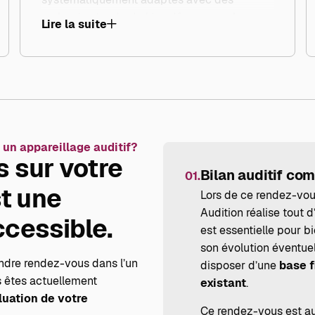
embouts standards (des dômes souples en
Lire la suite
silicone), alors qu’il est souvent possible, et
souvent recommandé, de réaliser des
embouts sur mesure. Ces derniers assurent
un meilleur maintien, une meilleure
étanchéité acoustique et une restitution
sonore plus précise, en particulier selon le
type et le degré de perte auditive.
 un appareillage auditif?
s sur votre
Bilan auditif com
01.
st une
Lors de ce rendez-vou
Audition réalise tout d
cessible.
est essentielle pour b
son évolution éventuel
endre rendez-vous dans l’un
disposer d’une
base f
s êtes actuellement
existant
.
luation de votre
Ce rendez-vous est au