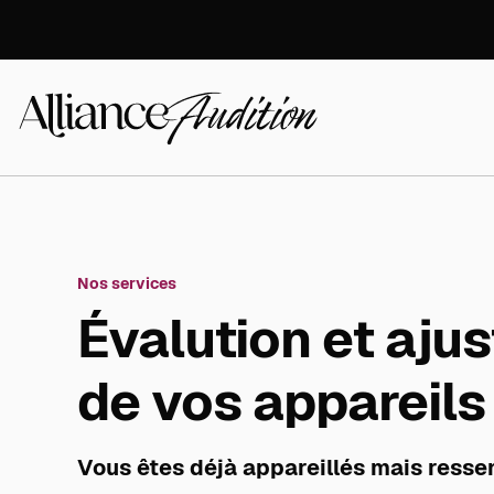
Aller
directement
au
contenu
Alliance
Audition
Nos services
Évalution et aju
de vos appareils 
Vous êtes déjà appareillés mais resse