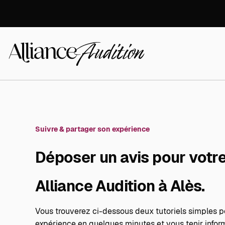
Aller
directement
au
contenu
Alliance
Audition
Suivre & partager son expérience
Déposer un avis pour votr
Alliance Audition à Alès.
Vous trouverez ci-dessous deux tutoriels simples p
expérience en quelques minutes et vous tenir inform