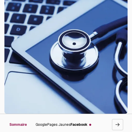
Sommaire
Google
Pages Jaunes
Facebook
go
right