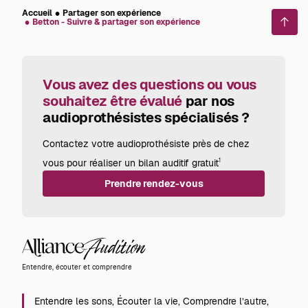
Accueil
Partager son expérience
Betton - Suivre & partager son expérience
Reto
en
haut
de
page
Vous avez des questions ou vous
souhaitez être évalué
par nos
audioprothésistes spécialisés ?
Contactez votre audioprothésiste près de chez
vous pour réaliser un bilan auditif gratuit
1
Prendre rendez-vous
Alliance
Audition
Entendre, écouter et comprendre
Entendre les sons, Écouter la vie, Comprendre l’autre,