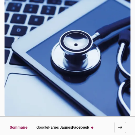
Sommaire
Google
Pages Jaunes
Facebook
go
right