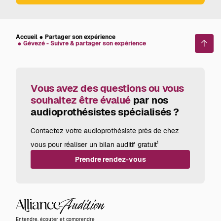
Accueil
Partager son expérience
Gévezé - Suivre & partager son expérience
Reto
en
haut
de
page
Vous avez des questions ou vous
souhaitez être évalué
par nos
audioprothésistes spécialisés ?
Contactez votre audioprothésiste près de chez
vous pour réaliser un bilan auditif gratuit
1
Prendre rendez-vous
Alliance
Audition
Entendre, écouter et comprendre