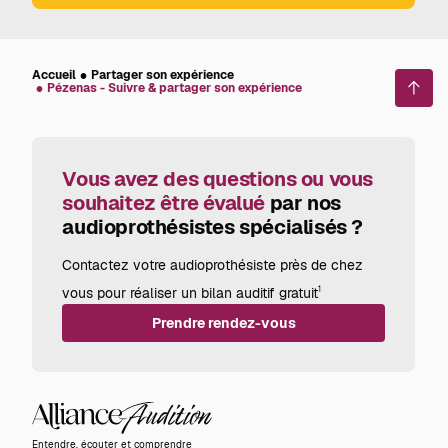
Accueil
Partager son expérience
Pézenas - Suivre & partager son expérience
Reto
en
haut
de
page
Vous avez des questions ou vous
souhaitez être évalué
par nos
audioprothésistes spécialisés ?
Contactez votre audioprothésiste près de chez
vous pour réaliser un bilan auditif gratuit
1
Prendre rendez-vous
Alliance
Audition
Entendre, écouter et comprendre