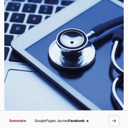
Sommaire
Google
Pages Jaunes
Facebook
go
right