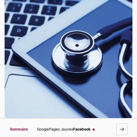
Sommaire
Google
Pages Jaunes
Facebook
go
right