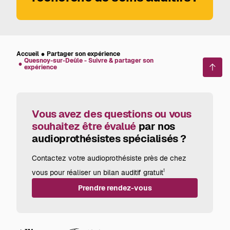
Accueil
Partager son expérience
Quesnoy-sur-Deûle - Suivre & partager son
expérience
Reto
en
haut
de
page
Vous avez des questions ou vous
souhaitez être évalué
par nos
audioprothésistes spécialisés ?
Contactez votre audioprothésiste près de chez
vous pour réaliser un bilan auditif gratuit
1
Prendre rendez-vous