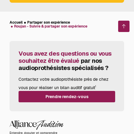
Accueil
Partager son expérience
Roujan - Suivre & partager son expérience
Reto
en
haut
de
page
Vous avez des questions ou vous
souhaitez être évalué
par nos
audioprothésistes spécialisés ?
Contactez votre audioprothésiste près de chez
vous pour réaliser un bilan auditif gratuit
1
Prendre rendez-vous
Alliance
Audition
Entendre, écouter et comprendre