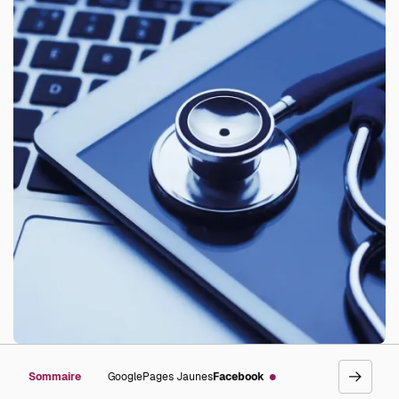
Sommaire
Google
Pages Jaunes
Facebook
go
right