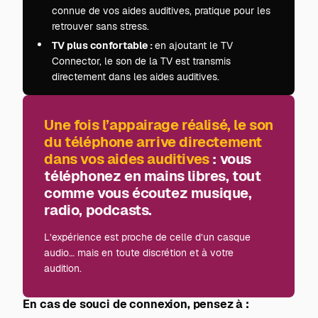
connue de vos aides auditives, pratique pour les
retrouver sans stress.
TV plus confortable :
en ajoutant le TV
Connector, le son de la TV est transmis
directement dans les aides auditives.
Une fois l’appairage réalisé, le son
du téléphone arrive directement
dans vos aides auditives
: vous
téléphonez en mains libres, tout
comme vous écoutez musique,
radio, podcasts.
L’expérience est proche de celle d’un casque
audio… mais en toute discrétion et à votre
audition.
En cas de souci de connexion, pensez à :