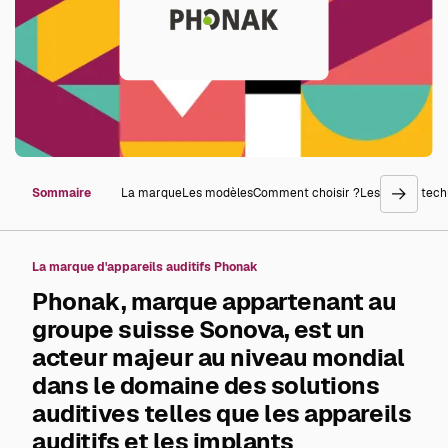
Sommaire
La marque
Les modèles
Comment choisir ?
Les prix
La tech
go
right
La marque d'appareils auditifs Phonak
Phonak, marque appartenant au
groupe suisse Sonova, est un
acteur majeur au niveau mondial
dans le domaine des solutions
auditives telles que les appareils
auditifs et les implants