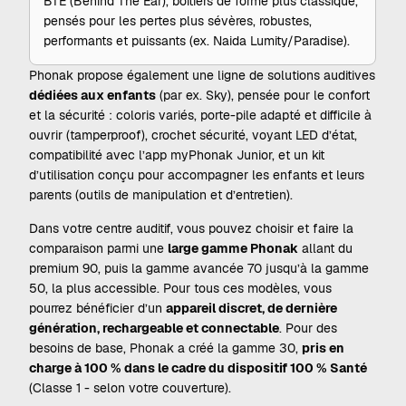
BTE (Behind The Ear), boîtiers de forme plus classique,
pensés pour les pertes plus sévères, robustes,
performants et puissants (ex. Naida Lumity/Paradise).
Phonak propose également une ligne de solutions auditives
dédiées aux enfants
(par ex. Sky), pensée pour le confort
et la sécurité : coloris variés, porte-pile adapté et difficile à
ouvrir (tamperproof), crochet sécurité, voyant LED d’état,
compatibilité avec l’app myPhonak Junior, et un kit
d’utilisation conçu pour accompagner les enfants et leurs
parents (outils de manipulation et d’entretien).
Dans votre centre auditif, vous pouvez choisir et faire la
comparaison parmi une
large gamme Phonak
allant du
premium 90, puis la gamme avancée 70 jusqu’à la gamme
50, la plus accessible. Pour tous ces modèles, vous
pourrez bénéficier d’un
appareil discret, de dernière
génération, rechargeable et connectable
. Pour des
besoins de base, Phonak a créé la gamme 30,
pris en
charge à 100 % dans le cadre du dispositif 100 % Santé
(Classe 1 - selon votre couverture).