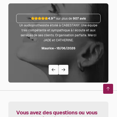
4.9
/5
sur plus de
907 avis
Un audioprothesiste étoilé à CABESTANY. Une équipe
Parf
trés compétente et sympathique à l écoute et aux
co
services de ses clients. Organisation parfaite. Merci
JADE et CATHERINE.
L'audi
sente l
Maurice • 18/06/2026
avec
recom
Reto
en
haut
de
page
Vous avez des questions ou vous