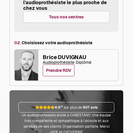
l'audioprothésiste le plus proche de
chez vous
Tous nos centres
02.
Choisissez votre audioprothésiste
Brice DUVIGNAU
Audioprothésiste Diplômé
Prendre RDV
4.9
/5
sur plus de
907 avis
Un audioprothesiste étoilé à CABESTANY. Une équipe
Parf
trés compétente et sympathique à l écoute et aux
co
services de ses clients. Organisation parfaite. Merci
JADE et CATHERINE.
L'audi