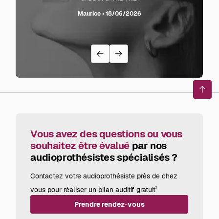
sente l
Maurice • 18/06/2026
avec
recom
Reto
en
haut
de
page
Vous avez des questions ou vous
souhaitez être évalué
par nos
audioprothésistes spécialisés ?
Contactez votre audioprothésiste près de chez
vous pour réaliser un bilan auditif gratuit
1
Prendre rendez-vous