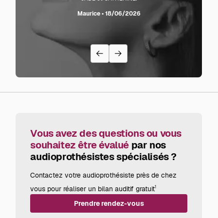
sente l
Maurice • 18/06/2026
avec
recom
Vous avez des questions ou vous
souhaitez être évalué
par nos
audioprothésistes spécialisés ?
Contactez votre audioprothésiste près de chez
vous pour réaliser un bilan auditif gratuit
1
Prendre rendez-vous