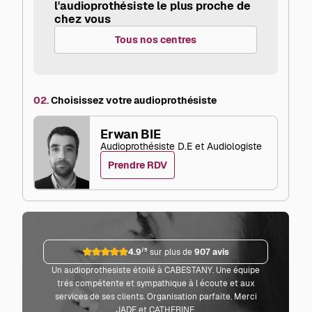
l'audioprothésiste le plus proche de
chez vous
Tous nos centres
02.
Choisissez votre audioprothésiste
Erwan BIE
Audioprothésiste D.E et Audiologiste
Prendre RDV
4.9
/5
sur plus de
907 avis
Un audioprothesiste étoilé à CABESTANY. Une équipe
Parf
trés compétente et sympathique à l écoute et aux
co
services de ses clients. Organisation parfaite. Merci
JADE et CATHERINE.
L'audi