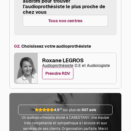
auditifs pour trouver
l'audioprothésiste le plus proche de
chez vous
Tous nos centres
02.
Choisissez votre audioprothésiste
Roxane LEGROS
Audioprothésiste D.E et Audiologiste
Prendre RDV
4.9
/5
sur plus de
907 avis
Un audioprothesiste étoilé à CABESTANY. Une équipe
Parf
trés compétente et sympathique à l écoute et aux
co
services de ses clients. Organisation parfaite. Merci