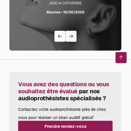
JADE et CATHERINE.
L'audi
sente l
Maurice • 18/06/2026
avec
recom
Reto
en
haut
de
page
Vous avez des questions ou vous
souhaitez être évalué
par nos
audioprothésistes spécialisés ?
Contactez votre audioprothésiste près de chez
vous pour réaliser un bilan auditif gratuit
1
Prendre rendez-vous