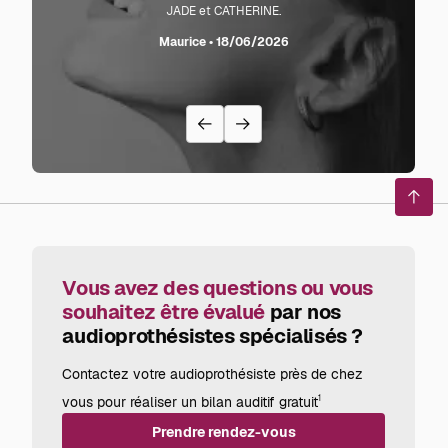
JADE et CATHERINE.
L'audi
sente l
Maurice • 18/06/2026
avec
recom
Reto
en
haut
de
page
Vous avez des questions ou vous
souhaitez être évalué
par nos
audioprothésistes spécialisés ?
Contactez votre audioprothésiste près de chez
vous pour réaliser un bilan auditif gratuit
1
Prendre rendez-vous