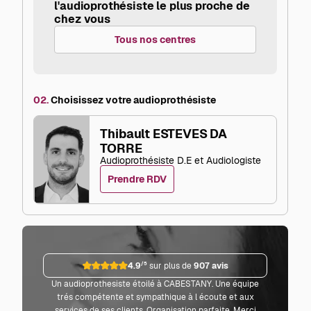
l'audioprothésiste le plus proche de
chez vous
Tous nos centres
02.
Choisissez votre audioprothésiste
Thibault ESTEVES DA
TORRE
Audioprothésiste D.E et Audiologiste
Prendre RDV
4.9
/5
sur plus de
907 avis
Un audioprothesiste étoilé à CABESTANY. Une équipe
Parf
trés compétente et sympathique à l écoute et aux
co
services de ses clients. Organisation parfaite. Merci