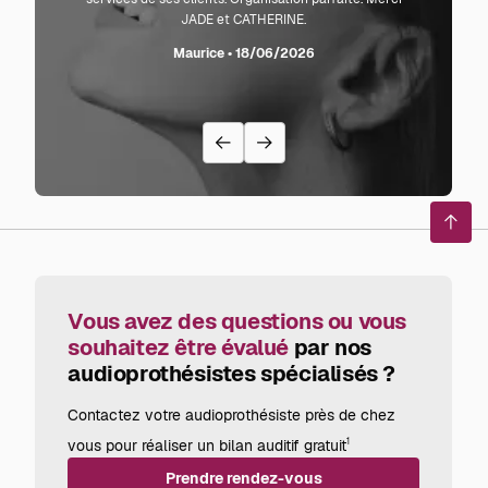
JADE et CATHERINE.
L'audi
sente l
Maurice • 18/06/2026
avec
recom
Reto
en
haut
de
page
Vous avez des questions ou vous
souhaitez être évalué
par nos
audioprothésistes spécialisés ?
Contactez votre audioprothésiste près de chez
vous pour réaliser un bilan auditif gratuit
1
Prendre rendez-vous