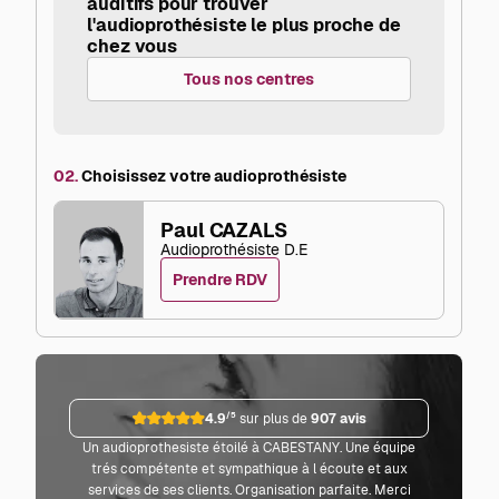
auditifs pour trouver
l'audioprothésiste le plus proche de
chez vous
Tous nos centres
02.
Choisissez votre audioprothésiste
Paul CAZALS
Audioprothésiste D.E
Prendre RDV
4.9
/5
sur plus de
907 avis
Un audioprothesiste étoilé à CABESTANY. Une équipe
Parf
trés compétente et sympathique à l écoute et aux
co
services de ses clients. Organisation parfaite. Merci