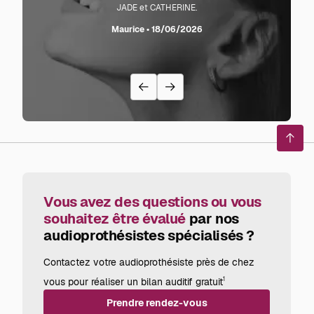
JADE et CATHERINE.
L'audi
sente l
Maurice • 18/06/2026
avec
recom
Reto
en
haut
de
page
Vous avez des questions ou vous
souhaitez être évalué
par nos
audioprothésistes spécialisés ?
Contactez votre audioprothésiste près de chez
vous pour réaliser un bilan auditif gratuit
1
Prendre rendez-vous