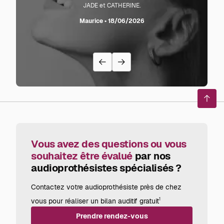
JADE et CATHERINE.
L'audi
sente l
Maurice • 18/06/2026
avec
recom
Reto
en
haut
de
page
Vous avez des questions ou vous
souhaitez être évalué
par nos
audioprothésistes spécialisés ?
Contactez votre audioprothésiste près de chez
vous pour réaliser un bilan auditif gratuit
1
Prendre rendez-vous