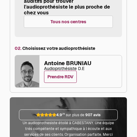
auditifs pour trouver
l'audioprothésiste le plus proche de
chez vous
Tous nos centres
02.
Choisissez votre audioprothésiste
Antoine BRUNIAU
Audioprothésiste D.E
Prendre RDV
4.9
/5
sur plus de
907 avis
Un audioprothesiste étoilé à CABESTANY. Une équipe
Parf
trés compétente et sympathique à l écoute et aux
co
services de ses clients. Organisation parfaite. Merci