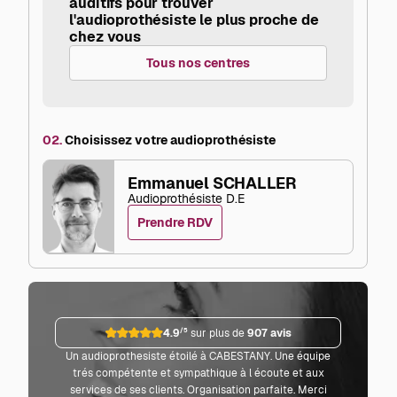
auditifs pour trouver
l'audioprothésiste le plus proche de
chez vous
Tous nos centres
02.
Choisissez votre audioprothésiste
Emmanuel SCHALLER
Audioprothésiste D.E
Prendre RDV
4.9
/5
sur plus de
907 avis
Un audioprothesiste étoilé à CABESTANY. Une équipe
Parf
trés compétente et sympathique à l écoute et aux
co
services de ses clients. Organisation parfaite. Merci