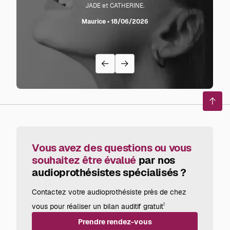
JADE et CATHERINE.
L'audi
sente l
Maurice • 18/06/2026
avec
recom
Reto
en
haut
de
page
Vous avez des questions ou vous
souhaitez être évalué
par nos
audioprothésistes spécialisés ?
Contactez votre audioprothésiste près de chez
vous pour réaliser un bilan auditif gratuit
1
Prendre rendez-vous