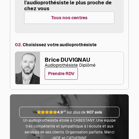
l'audioprothésiste le plus proche de
chez vous
Tous nos centres
02.
Choisissez votre audioprothésiste
Brice DUVIGNAU
Audioprothésiste Diplômé
Prendre RDV
4.9
/5
sur plus de
907 avis
Un audioprothesiste étoilé à CABESTANY. Une équipe
Parf
trés compétente et sympathique à l écoute et aux
co
services de ses clients. Organisation parfaite. Merci
JADE et CATHERINE.
L'audi