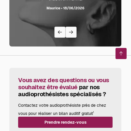
sente l
Maurice • 18/06/2026
avec
recom
Reto
en
haut
de
page
Vous avez des questions ou vous
souhaitez être évalué
par nos
audioprothésistes spécialisés ?
Contactez votre audioprothésiste près de chez
vous pour réaliser un bilan auditif gratuit
1
Prendre rendez-vous