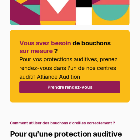
une atténuation globale et sont souvent utilisés
dans des environnements industriels très
bruyants. En revanche, ils peuvent être
encombrants, inconfortables à porter sur de
longues durées et parfois incompatibles avec
d’autres équipements de sécurité.
Vous avez besoin
de bouchons
sur mesure
?
Pour vos protections auditives, prenez
rendez-vous dans l’un de nos centres
auditif Alliance Audition
Prendre rendez-vous
Comment utiliser des bouchons d'oreilles correctement ?
Pour qu’une protection auditive