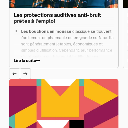
Les protections auditives anti-bruit
prêtes à l’emploi
Les bouchons en mousse
classique se trouvent
facilement en pharmacie ou en grande surface. Ils
sont généralement jetables, économiques et
simples d’utilisation. Cependant, leur performance
d’atténuation est très variable. Elle dépend
Lire la suite
fortement de la morphologie du conduit auditif et
de la qualité de l’insertion. Mal positionnés, ils
peuvent perdre une grande partie de leur efficacité
et devenir inconfortables sur une exposition
prolongée. Ils conviennent surtout à des usages
occasionnels ou de courte durée, mais montrent
leurs limites dans des environnements bruyants
réguliers.
Les casques anti-bruit
enveloppent totalement
l’oreille. Ils sont faciles à mettre en place, offrent