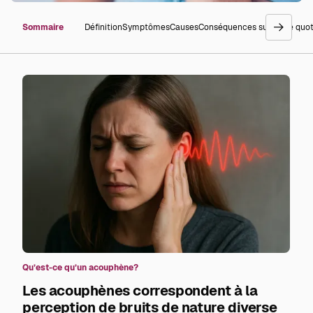
Sommaire
Définition
Symptômes
Causes
Conséquences sur la vie quo
go
right
Qu’est-ce qu’un acouphène?
Les acouphènes correspondent à la
perception de bruits de nature diverse