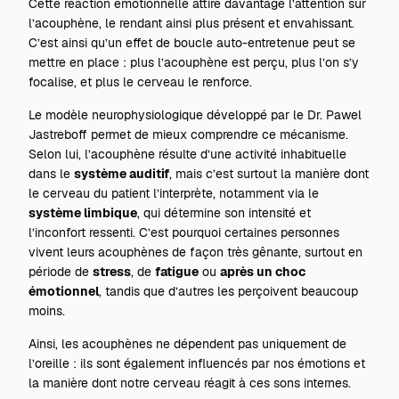
Cette réaction émotionnelle attire davantage l’attention sur
l’acouphène, le rendant ainsi plus présent et envahissant.
C’est ainsi qu’un effet de boucle auto-entretenue peut se
mettre en place : plus l’acouphène est perçu, plus l’on s’y
focalise, et plus le cerveau le renforce.
Le modèle neurophysiologique développé par le Dr. Pawel
Jastreboff permet de mieux comprendre ce mécanisme.
Selon lui, l’acouphène résulte d’une activité inhabituelle
dans le
système auditif
, mais c’est surtout la manière dont
le cerveau du patient l’interprète, notamment via le
système limbique
, qui détermine son intensité et
l’inconfort ressenti. C’est pourquoi certaines personnes
vivent leurs acouphènes de façon très gênante, surtout en
période de
stress
, de
fatigue
ou
après un choc
émotionnel
, tandis que d’autres les perçoivent beaucoup
moins.
Ainsi, les acouphènes ne dépendent pas uniquement de
l’oreille : ils sont également influencés par nos émotions et
la manière dont notre cerveau réagit à ces sons internes.